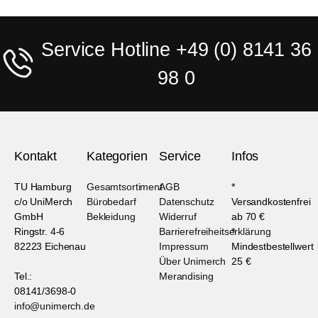
Service Hotline +49 (0) 8141 36
98 0
Kontakt
Kategorien
Service
Infos
TU Hamburg
Gesamtsortiment
AGB
*
c/o UniMerch
Bürobedarf
Datenschutz
Versandkostenfrei
GmbH
Bekleidung
Widerruf
ab 70 €
Ringstr. 4-6
Barrierefreiheitserklärung
*
82223 Eichenau
Impressum
Mindestbestellwert
Über Unimerch
25 €
Tel.:
Merandising
08141/3698-0
info@unimerch.de