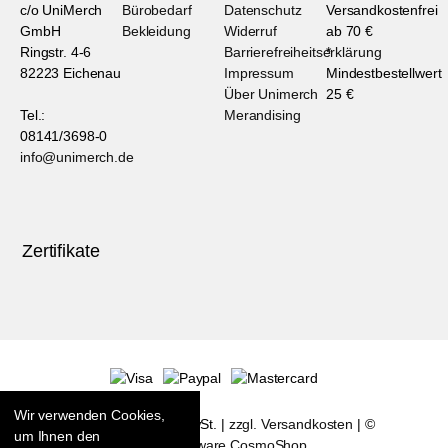
c/o UniMerch
Bürobedarf
Datenschutz
Versandkostenfrei
GmbH
Bekleidung
Widerruf
ab 70 €
Ringstr. 4-6
Barrierefreiheitserklärung
*
82223 Eichenau
Impressum
Mindestbestellwert
Über Unimerch
25 €
Tel.:
Merandising
08141/3698-0
info@unimerch.de
Zertifikate
Wir verwenden Cookies,
* Alle Preise inkl. MwSt. |
zzgl. Versandkosten
| ©
um Ihnen den
Shopsoftware CosmoShop